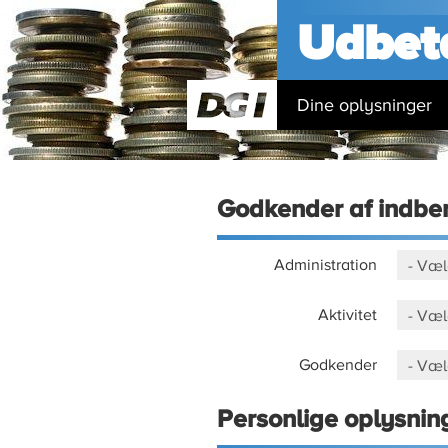
Udbet
Dine oplysninger
Godkender af indbe
Administration
Aktivitet
Godkender
Personlige oplysnin