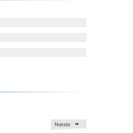
Næste