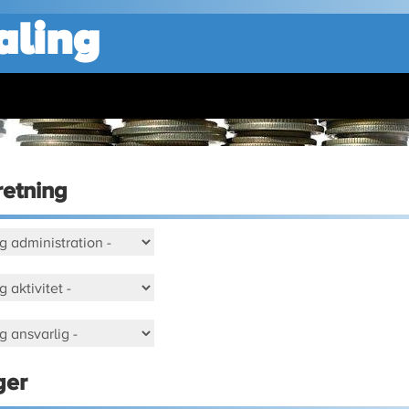
aling
retning
ger